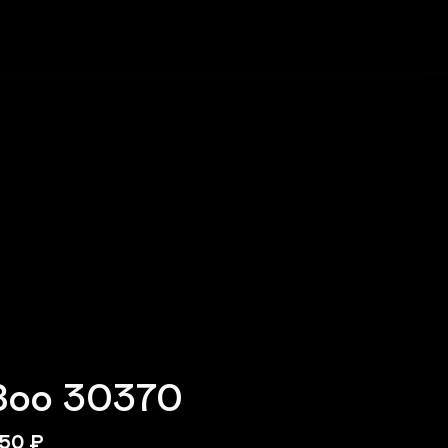
Зоо 30370
50
₽